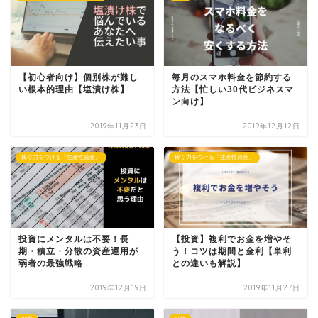
【初心者向け】個別株が難し
毎月のスマホ料金を節約する
い根本的理由【塩漬け株】
方法【忙しい30代ビジネスマ
ン向け】
2019年11月23日
2019年12月12日
稼ぐ力をつける「生産性資産」
稼ぐ力をつける「生産性資産」
投資にメンタルは不要！長
【投資】複利でお金を増やそ
期・積立・分散の資産運用が
う！コツは期間と金利【単利
弱者の最強戦略
との違いも解説】
2019年12月19日
2019年11月27日