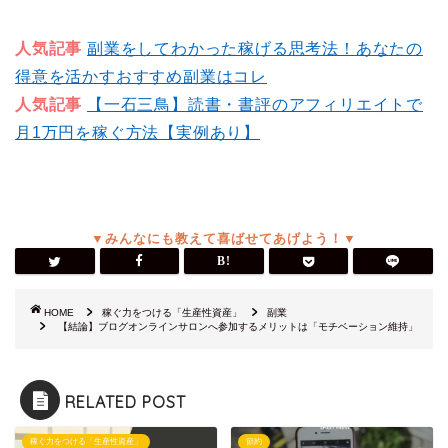
人気記事
副業をしてわかった稼げる思考法！あなたの
得意を活かすおすすめ副業はコレ
人気記事
【一石三鳥】読書・書評のアフィリエイトで
月1万円を稼ぐ方法【実例あり】
HOME
稼ぐ力をつける「生産性資産」
副業
【結論】ブログオンラインサロンへ参加するメリットは「モチベーション維持」
RELATED POST
稼ぐ力をつける「生産性資産」
節約