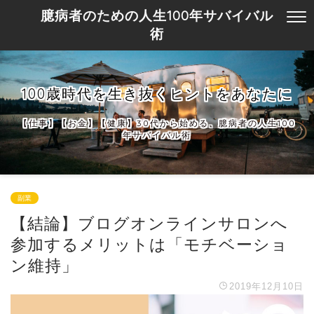
臆病者のための人生100年サバイバル
術
100歳時代を生き抜くヒントをあなたに
【仕事】【お金】【健康】30代から始める、臆病者の人生100
年サバイバル術
副業
【結論】ブログオンラインサロンへ
参加するメリットは「モチベーショ
ン維持」
2019年12月10日