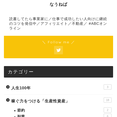
なうねば
読書してたら事業家に／仕事で成功したい人向けに継続
のコツを発信中／アフィリエイト／不動産／ #ABCオン
ライン
＼ Follow me ／
カテゴリー
3
人生100年
18
稼ぐ力をつける「生産性資産」
節約
2
副業
6