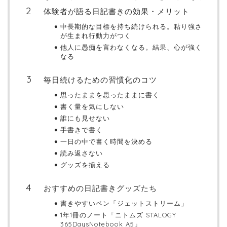
体験者が語る日記書きの効果・メリット
中長期的な目標を持ち続けられる。粘り強さ
が生まれ行動力がつく
他人に愚痴を言わなくなる。結果、心が強く
なる
毎日続けるための習慣化のコツ
思ったままを思ったままに書く
書く量を気にしない
誰にも見せない
手書きで書く
一日の中で書く時間を決める
読み返さない
グッズを揃える
おすすめの日記書きグッズたち
書きやすいペン「ジェットストリーム」
1年1冊のノート「ニトムズ STALOGY
365DaysNotebook A5」