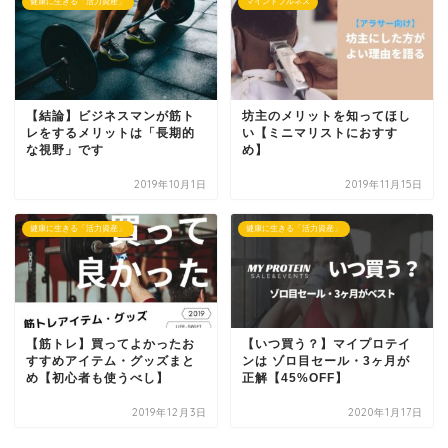
健康に生きる「活力資産」
マインドフルネス
【結論】ビジネスマンが筋ト
坊主のメリットを知ってほし
レをするメリットは「長期的
い【ミニマリストにおすす
な視野」です
め】
2019年10月1日
2019年11月15日
健康に生きる「活力資産」
健康に生きる「活力資産」
【筋トレ】買ってよかったお
【いつ買う？】マイプロテイ
すすめアイテム・グッズまと
ンは ゾロ目セール・3ヶ月が
め【初心者も使うべし】
正解【45%OFF】
2019年12月3日
2020年1月17日